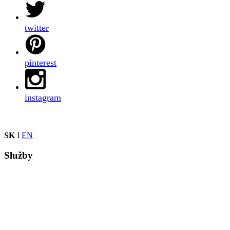
twitter
pinterest
instagram
SK
I
EN
Služby
Grafika, dizajn