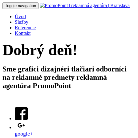
Toggle navigation
Úvod
Služby
Referencie
Kontakt
Dobrý deň!
Sme
grafici
dizajnéri
tlačiari
odborníci
na reklamné predmety
reklamná
agentúra PromoPoint
google+