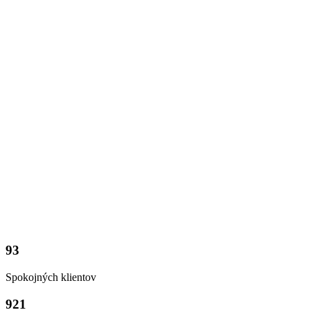
Kalendáre, diáre
93
Spokojných klientov
921