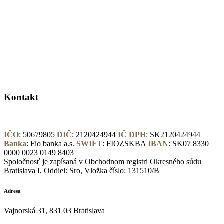
Kontakt
IČO
: 50679805
DIČ
: 2120424944
IČ DPH
: SK2120424944
Banka
: Fio banka a.s.
SWIFT
: FIOZSKBA
IBAN
: SK07 8330
0000 0023 0149 8403
Spoločnosť je zapísaná v Obchodnom registri Okresného súdu
Bratislava I, Oddiel: Sro, Vložka číslo: 131510/B
Adresa
Vajnorská 31, 831 03 Bratislava